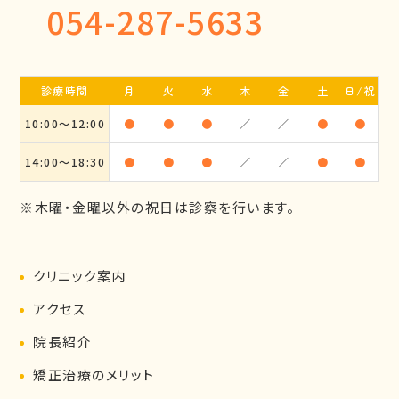
054-287-5633
診療時間
月
火
水
木
金
土
日/祝
10:00～12:00
●
●
●
／
／
●
●
14:00～18:30
●
●
●
／
／
●
●
※木曜・金曜以外の祝日は診察を行います。
クリニック案内
アクセス
院長紹介
矯正治療のメリット