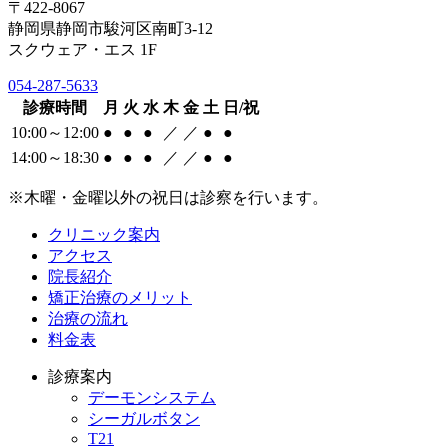
〒422-8067
静岡県静岡市駿河区南町3-12
スクウェア・エス 1F
054-287-5633
診療時間
月
火
水
木
金
土
日/祝
10:00～12:00
●
●
●
／
／
●
●
14:00～18:30
●
●
●
／
／
●
●
※木曜・金曜以外の祝日は診察を行います。
クリニック案内
アクセス
院長紹介
矯正治療のメリット
治療の流れ
料金表
診療案内
デーモンシステム
シーガルボタン
T21