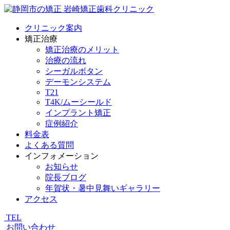
クリニック案内
矯正治療
矯正治療のメリット
治療の流れ
シーガルボタン
デーモンシステム
T21
T4K/ムーシールド
インプラント矯正
症例紹介
料金表
よくある質問
インフォメーション
お知らせ
院長ブログ
年賀状・暑中見舞いギャラリー
アクセス
TEL
お問い合わせ