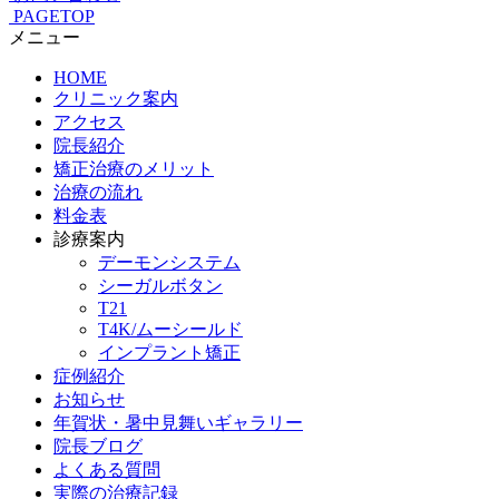
PAGETOP
メニュー
HOME
クリニック案内
アクセス
院長紹介
矯正治療のメリット
治療の流れ
料金表
診療案内
デーモンシステム
シーガルボタン
T21
T4K/ムーシールド
インプラント矯正
症例紹介
お知らせ
年賀状・暑中見舞いギャラリー
院長ブログ
よくある質問
実際の治療記録