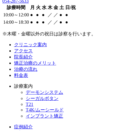
054-287-5633
診療時間
月
火
水
木
金
土
日/祝
10:00～12:00
●
●
●
／
／
●
●
14:00～18:30
●
●
●
／
／
●
●
※木曜・金曜以外の祝日は診察を行います。
クリニック案内
アクセス
院長紹介
矯正治療のメリット
治療の流れ
料金表
診療案内
デーモンシステム
シーガルボタン
T21
T4K/ムーシールド
インプラント矯正
症例紹介