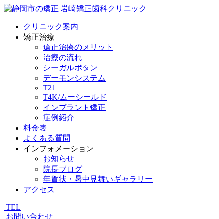
クリニック案内
矯正治療
矯正治療のメリット
治療の流れ
シーガルボタン
デーモンシステム
T21
T4K/ムーシールド
インプラント矯正
症例紹介
料金表
よくある質問
インフォメーション
お知らせ
院長ブログ
年賀状・暑中見舞いギャラリー
アクセス
TEL
お問い合わせ