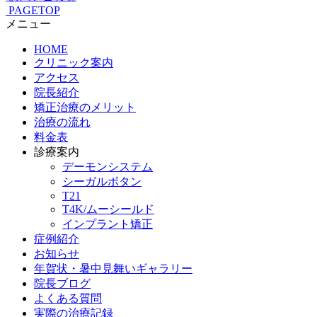
PAGETOP
メニュー
HOME
クリニック案内
アクセス
院長紹介
矯正治療のメリット
治療の流れ
料金表
診療案内
デーモンシステム
シーガルボタン
T21
T4K/ムーシールド
インプラント矯正
症例紹介
お知らせ
年賀状・暑中見舞いギャラリー
院長ブログ
よくある質問
実際の治療記録