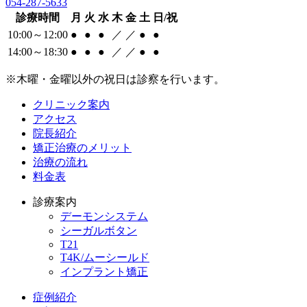
054-287-5633
診療時間
月
火
水
木
金
土
日/祝
10:00～12:00
●
●
●
／
／
●
●
14:00～18:30
●
●
●
／
／
●
●
※木曜・金曜以外の祝日は診察を行います。
クリニック案内
アクセス
院長紹介
矯正治療のメリット
治療の流れ
料金表
診療案内
デーモンシステム
シーガルボタン
T21
T4K/ムーシールド
インプラント矯正
症例紹介