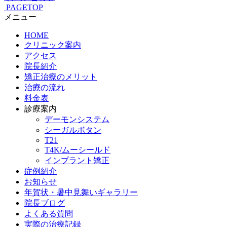
PAGETOP
メニュー
HOME
クリニック案内
アクセス
院長紹介
矯正治療のメリット
治療の流れ
料金表
診療案内
デーモンシステム
シーガルボタン
T21
T4K/ムーシールド
インプラント矯正
症例紹介
お知らせ
年賀状・暑中見舞いギャラリー
院長ブログ
よくある質問
実際の治療記録