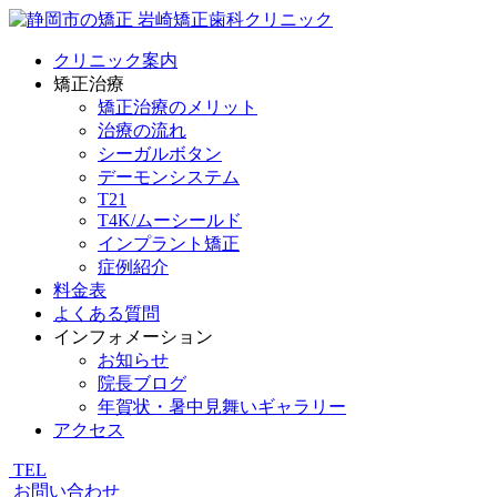
クリニック案内
矯正治療
矯正治療のメリット
治療の流れ
シーガルボタン
デーモンシステム
T21
T4K/ムーシールド
インプラント矯正
症例紹介
料金表
よくある質問
インフォメーション
お知らせ
院長ブログ
年賀状・暑中見舞いギャラリー
アクセス
TEL
お問い合わせ