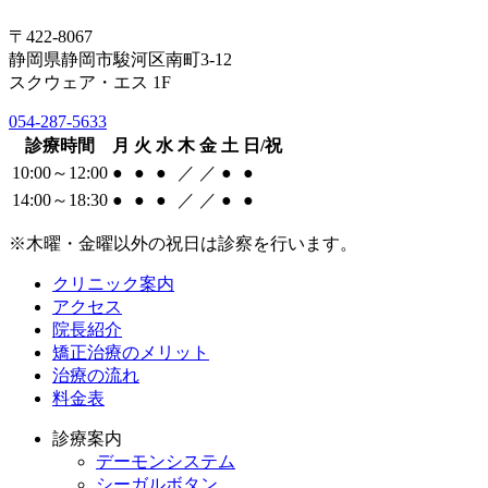
〒422-8067
静岡県静岡市駿河区南町3-12
スクウェア・エス 1F
054-287-5633
診療時間
月
火
水
木
金
土
日/祝
10:00～12:00
●
●
●
／
／
●
●
14:00～18:30
●
●
●
／
／
●
●
※木曜・金曜以外の祝日は診察を行います。
クリニック案内
アクセス
院長紹介
矯正治療のメリット
治療の流れ
料金表
診療案内
デーモンシステム
シーガルボタン