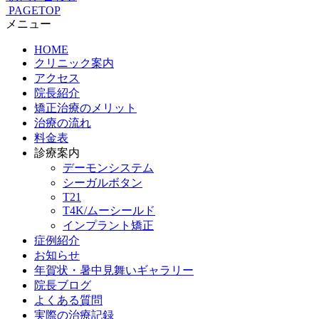
PAGETOP
メニュー
HOME
クリニック案内
アクセス
院長紹介
矯正治療のメリット
治療の流れ
料金表
診療案内
デーモンシステム
シーガルボタン
T21
T4K/ムーシールド
インプラント矯正
症例紹介
お知らせ
年賀状・暑中見舞いギャラリー
院長ブログ
よくある質問
実際の治療記録