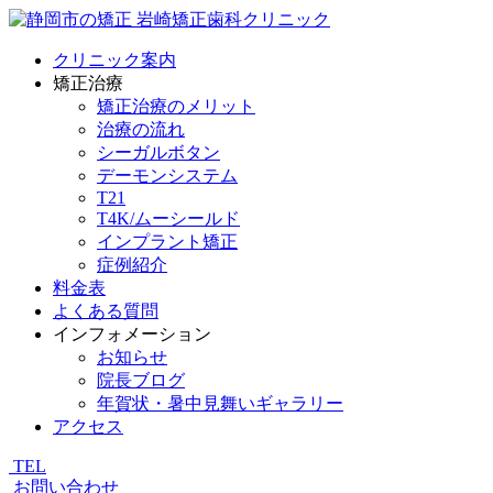
クリニック案内
矯正治療
矯正治療のメリット
治療の流れ
シーガルボタン
デーモンシステム
T21
T4K/ムーシールド
インプラント矯正
症例紹介
料金表
よくある質問
インフォメーション
お知らせ
院長ブログ
年賀状・暑中見舞いギャラリー
アクセス
TEL
お問い合わせ